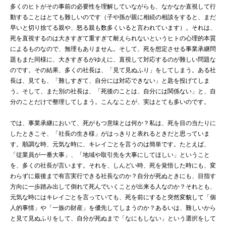
多くのヒトがその事前の必要性を理解していながらも、なかなか直視して行
動することはとても難しいのです（子や孫が親に相続の相談をすると、まだ
早いと切り捨てる親や、怒る親も数多くいると言われています）。それは、
死を直視するのは大きすぎて重すぎて耐えられないというヒトの心理的本質
によるものなので、無理もありません。そして、死を想定させる事業承継問
題もまた同様に、大きすぎるがゆえに、直視して対応するのが難しい問題な
のです。その結果、多くの社長は、「見て見ぬふり」をしてしまう。ある社
長は、見ても、「難しすぎて、自分には対応できない」と匙を投げてしま
う。そして、また別の社長は、「死後のことは、自分には関係ない」と、自
分のことだけで整理してしまう。こんなことが、実はとても多いのです。
では、事業承継において、死がもつ意味とは何か？私は、死を目の当たりに
したときこそ、「社長の生き様」がはっきりと表れるときだと思っていま
す。順調な時、元気な時に、キレイごとを言うのは簡単です。たとえば、
「従業員が一番大事」、「地域や取引先を大事にしてほしい」ということ
を、多くの社長が言います。それを、しんどい時、死を覚悟した時にも、変
わらずに最後まで有言実行できる社長なのか？自分が死ぬときにも、目指す
方向に一歩踏み出して倒れて死んでいくことが出来る人なのか？それとも、
元気な時にはキレイごとを言っていても、死を前にすると突然変貌して「個
人的事情」や「一族の財産」を優先してしまうのか？あるいは、難しいから
と見て見ぬふりをして、自分が死ぬまで「なにもしない」という選択をして