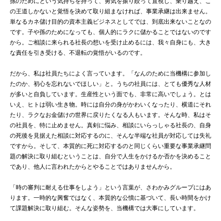
孫のためにという気持ちを持って、勇気を振り絞って直視し、乗り越え、こ
の王道しかないと覚悟を決めて取り組まなければ、事業承継は出来ません。
単なるカネ儲け目的の資本主義ビジネスとしてでは、到底出来ないことなの
です。子や孫のためになっても、個人的にラクに儲かることではないのです
から。ご相談に来られる社長の想いを受け止めるには、我々自身にも、大き
な責任を引き受ける、不退転の覚悟がいるのです。
だから、私は社員たちによく言っています。「なんのために当機構に参加し
たのか、初心を忘れないでほしい」と。うちの社員には、とても優秀な人材
が多いと自負しています。生産性という面でも、非常に高いでしょう。とは
いえ、ヒトは弱い生き物。時には自分の身がかわいくなったり、横道にそれ
たり、ラクなお金儲けの世界に戻りたくなる人もいます。そんな時、私はそ
の社員を、特に止めません。真剣に悩み、相談にいらっしゃる社長の、自身
の死後を見据えた相談に対応するのに、そんな半端な社員が対応しては失礼
ですから。そして、本質的に死に対応するのと同じくらい重要な事業承継問
題の解決に取り組むということは、自分で人生をかけるか否かを決めること
であり、他人に言われたからとやることではありませんから。
「時の審判に耐える仕事をしよう」という言葉が、さわかみグループにはあ
ります。一時的な興奮ではなく、本質的な公憤に基づいて、長い時間をかけ
て課題解決に取り組む。そんな姿勢を、当機構では大事にしています。