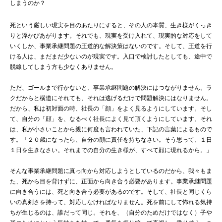
しまうのか？
死という厳しい現実を目のあたりにすると、その人の本質、生き様がくっき
りと浮かびあがります。それでも、現実を受け入れて、現実的な対応をして
いくしか、事業承継問題の王道的な解決策はないのです。そして、王道を行
ける人は、まだまだ少ないのが現実です。入口で検討したとしても、途中で
脱線してしまう方も少なくありません。
ただ、ゴールまで行かないと、事業承継問題の解決にはつながりません。ラ
クだからと横道にそれても、それは逃げるだけで問題解決にはなりません。
だから、私は初対面の時、社長の「顔」をよく見るようにしています。そし
て、自分の「顔」を、なるべく社長によく見て頂くようにしています。それ
は、私が小さいことから親に何度も言われていた、下記の言葉によるもので
す。「２０歳になったら、自分の顔に責任を持ちなさい。そう思って、１日
１日を生きなさい。それまでの自分の生き様が、すべて顔に現れるから。」
そんな事業承継問題に真っ向から対応しようとしているのだから、我々もま
た、死から目を背けずに、正面から向き合う必要があります。事業承継問題
に向き合うには、死と向き合う必要があるのです。そして、社長と同じくら
いの真剣さを持って、対応しなければなりません。死を前にして怖れる気持
ちが生じるのは、誰だって同じ。それを、（自分のためだけではなく）子や