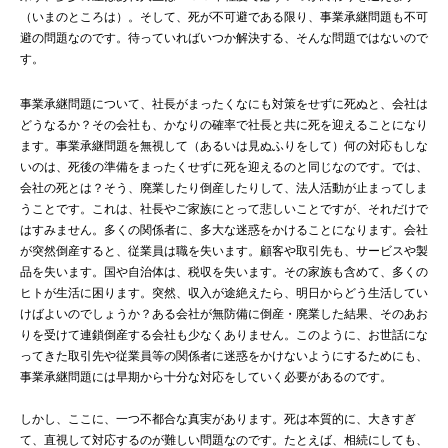
（いまのところは）。そして、死が不可避である限り、事業承継問題も不可
避の問題なのです。待っていればいつか解決する、そんな問題ではないので
す。
事業承継問題について、社長がまったくなにも対策をせずに死ぬと、会社は
どうなるか？その会社も、かなりの確率で社長と共に死を迎えることになり
ます。事業承継問題を無視して（あるいは見ぬふりをして）何の対応もしな
いのは、死後の準備をまったくせずに死を迎えるのと同じなのです。では、
会社の死とは？そう、廃業したり倒産したりして、法人活動が止まってしま
うことです。これは、社長やご家族にとって悲しいことですが、それだけで
はすみません。多くの関係者に、多大な迷惑をかけることになります。会社
が突然倒産すると、従業員は職を失います。顧客や取引先も、サービスや製
品を失います。国や自治体は、税収を失います。その家族も含めて、多くの
ヒトが生活に困ります。突然、収入が途絶えたら、明日からどう生活してい
けばよいのでしょうか？ある会社が無防備に倒産・廃業した結果、そのあお
りを受けて連鎖倒産する会社も少なくありません。このように、お世話にな
ってきた取引先や従業員等の関係者に迷惑をかけないようにするためにも、
事業承継問題には早期から十分な対応をしていく必要があるのです。
しかし、ここに、一つ不都合な真実があります。死は本質的に、大きすぎ
て、直視して対応するのが難しい問題なのです。たとえば、相続にしても、