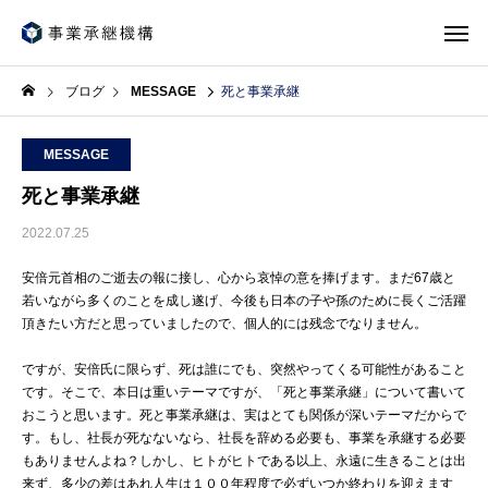
ブログ
MESSAGE
死と事業承継
MESSAGE
死と事業承継
2022.07.25
安倍元首相のご逝去の報に接し、心から哀悼の意を捧げます。まだ67歳と
若いながら多くのことを成し遂げ、今後も日本の子や孫のために長くご活躍
頂きたい方だと思っていましたので、個人的には残念でなりません。
ですが、安倍氏に限らず、死は誰にでも、突然やってくる可能性があること
です。そこで、本日は重いテーマですが、「死と事業承継」について書いて
おこうと思います。死と事業承継は、実はとても関係が深いテーマだからで
す。もし、社長が死なないなら、社長を辞める必要も、事業を承継する必要
もありませんよね？しかし、ヒトがヒトである以上、永遠に生きることは出
来ず、多少の差はあれ人生は１００年程度で必ずいつか終わりを迎えます