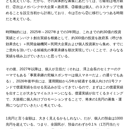
とも見えている。だから、その具体的な募集にあたっては、①最初は地方銀
行、②次はメガバンクや大企業＋政府系、③最後は個人、の３ステップで進
めることを設立当初から計画しており、今は①から②に移行しつつある時期
だと考えている。
時間軸的には、2025年～2027年までの3年間は、これまでの約30億の投資
実績とインパクト創出実績を根拠として、約300億の投資を政府系（呼び水
効果含む）＋民間金融機関＋民間大企業および個人投資家から集め、すでに
ご意向を頂いている候補先の事業承継を順次実現していくことで、さらなる
実績を積み上げていきたいと思っている。
その後、2027年以降は、個人が主役だ（それは、澤上会長のセミナーのテ
ーマでもある「事業承継の究極スポンサーは個人マネーだよ」の通りでもあ
る）。2026年後半頃には、運用開始から5年が経過する個人向けの1号ファ
ンドで償還実績を出せる見込みが立ってきているので、まずはこの償還実績
を出すことが大きなマイルストーンになる。償還実績が出てくるタイミング
で、大規模に個人向けプロモーションすることで、将来の1兆円の募集・運
用につなげていきたいと考えている。
1兆円と言う金額は、大きく見えるかもしれない。だが、個人の預金は1000
兆円を超えている。つまり、全国民が、預金のわずか0.1％（1万円当たり