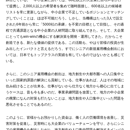
み出している。一中小企業においては、60社以上の大企業に自ら声をかけ
て提携し、2,000人以上の希望者を集めて随時面接し、600名以上の候補者
リストを常に更新しながら、中小企業で不足しているポジションとマッチン
グしていくことは、ほぼ不可能だろう。しかし、当機構はたった3人で設立
された6年前から常に「5000社の承継」を不変の目標として目指し、その過
程で共通課題となる中小企業の人材問題に取り組んできた。そして、大企業
にとってもwin-winの機会にする解決策を開発・運用してきた。だからこそ
創造できる、新たな価値の提供である。この活動も、やはり皆様の投資が生
み出したインパクトと言えるだろう。すでにシニアの新規雇用機会創出にお
いては、日本でもトップクラスの実績を有しているのではないかとも感じて
いる。
さらに、このシニア雇用機会の創出は、地方創生や大都市圏への人口集中と
いった国家的課題の解決にも貢献している。仕事があれば、人はその地域に
住み続けることが出来る。仕事がないから仕方なく地方から都心に出てしま
うケースは、昔も今も多いのだ。事業承継問題を放置して、地方の中小企業
の廃業になんの対策も打たないことは、地方創生や人口集中といった問題を
悪化させることでもあるのだ。
このように、皆様からお預かりした資金は、働く人の労働環境を改善し、災
害対策を促進し、災害時にも大企業のバリューチェーンを守り、さらにシニ
アの雇用機会を創出しながら、地方創生や人口集中問題を解決するインパク