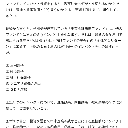
ファンドにインパクト投資をすると、現実社会の何がどう変わるのか？ そ
れは、普通の資産運用とどう違うのか？ を、実績を踏まえてご紹介してい
きたい。
結論から言うと、当機構が運営している「事業承継未来ファンド」は、他の
ファンドとは次元の違うインパクトを生み出す。それは、普通の資産運用で
求められる年率4％目標（※個人向けファンドの場合）の「金銭的なリター
ン」に加えて、下記の１石５鳥の現実社会へのインパクトを生み出すから
だ。
① 雇用維持
② 経済維持
③ 税・社保維持
④ シニア活躍機会創出
⑤ ＧＤＰ増加
上記５つのインパクトについて、直接効果、間接効果、複利効果の３つに分
類して、ご説明していこう。
まず１つ目は、投資を通じて中小企業を残すことによる直接的なインパクト
だ。具体的には、上記のうち①雇用、②経済、③税・社保、の維持にあた