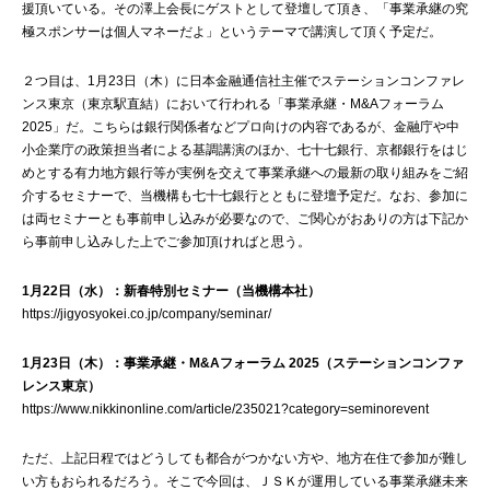
援頂いている。その澤上会長にゲストとして登壇して頂き、「事業承継の究
極スポンサーは個人マネーだよ」というテーマで講演して頂く予定だ。
２つ目は、1月23日（木）に日本金融通信社主催でステーションコンファレ
ンス東京（東京駅直結）において行われる「事業承継・M&Aフォーラム
2025」だ。こちらは銀行関係者などプロ向けの内容であるが、金融庁や中
小企業庁の政策担当者による基調講演のほか、七十七銀行、京都銀行をはじ
めとする有力地方銀行等が実例を交えて事業承継への最新の取り組みをご紹
介するセミナーで、当機構も七十七銀行とともに登壇予定だ。なお、参加に
は両セミナーとも事前申し込みが必要なので、ご関心がおありの方は下記か
ら事前申し込みした上でご参加頂ければと思う。
1月22日（水）：新春特別セミナー（当機構本社）
https://jigyosyokei.co.jp/company/seminar/
1月23日（木）：事業承継・M&Aフォーラム 2025（ステーションコンファ
レンス東京）
https://www.nikkinonline.com/article/235021?category=seminorevent
ただ、上記日程ではどうしても都合がつかない方や、地方在住で参加が難し
い方もおられるだろう。そこで今回は、ＪＳＫが運用している事業承継未来