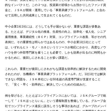
的なインパクトだ。この２つは、投資家の皆様からお預かりしたファンド資
金と、ＪＳＫが開発・運用している「事業承継プラットフォーム®」と合わ
せて活用した共同成果として生まれてくるものだ。
中小企業1社1社には、どうしても手が届かないが、重要な課題が多数あ
る。たとえば、デジタル化の推進、生産性の向上、効率化・省人化、シニア
雇用推進、事業継続性（ＢＣＰ）対策、コンプライアンス改善、等がその代
表例だ。その重要性は明らかではあるものの、中小企業1社1社にとって
は、いずれもヒト・モノ・カネというリソースが相応にかかり、高度なノウ
ハウを持つ外部専門家を雇うことも必要で、しかも効果が出るのに時間もか
かるために、後回しにされることが多い課題だ。
これらの、重要だが後回しにされがちな課題を効率的に解決するために開発
されたのが、当機構の「事業承継プラットフォーム®」だ。1社1社では解決
できない問題を、ＪＳＫ本社にいる50名超の高度専門家が支援すること
で、「安く・早く・効率的に」解決していくための仕組みだ。
例を挙げると、たとえばコンプライアンスにおいては、ＪＳＫグループで統
一して「ＪＳＫほっとらいん」という通報制度を整備している。グループ会
社でコンプライアンス違反に該当しそうな事項があれば、グループのメンバ