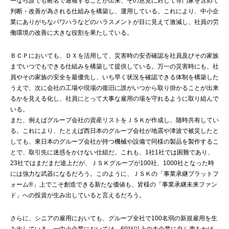
ーなら誰でも匿名で通報することが出来、その意見に対して専門家を含めて
判断・改善が為される仕組みを構築し、運用している。これにより、中小企
業にありがちなパワハラなどのハラスメントが目に見えて激減し、社員の労
働環境の改善に大きな役割を果たしている。
ＢＣＰにおいても、ＤＸを活用して、災害時の安否確認を社員及びその家族
までいつでもできる仕組みを構築して提供している。万一の災害時にも、社
員やその家族の安全を最優先し、いち早く状況を確認できる体制を構築した
うえで、次に会社の工場や現場の復旧に誰がいつから取り掛かることが出来
るかを見える化し、社員にとって大事な雇用の場を守れるように取り組んで
いる。
また、例えばグループ会社の資産リストをＪＳＫが作成し、随時共有してい
る。これにより、たとえば西日本のグループ会社が地震や津波で被災したと
しても、東日本のグループ会社が持つ機械や設備で同様の製品を製作するこ
とで、取引先に迷惑をかけない仕組だ。これも、1社1社では困難であり、
23社ではまだまだ途上だが、ＪＳＫグループが100社、1000社となった時
には強力な武器になるだろう。このように、ＪＳＫの「事業承継プラットフ
ォーム®」上でこそ創造できる新たな価値も、皆様の「事業承継未来ファン
ド」への投資が生み出していると言えるだろう。
さらに、シニアの雇用においても、グループ全社で100名弱の新規雇用を生