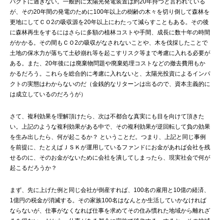
パクトに過ぎない。一般的に太陽光発電装置は約20年持つと言われている
が、その20年間の発電のために100年以上の樹齢の木々を切り倒して森林を
更地にしてＣＯ2の吸収源を20年以上にわたって減らすこともある。その後
に森林再生をするにはさらに多額の植林コストや手間、成長に数十年の時間
がかかる。その間もＣＯ2の吸収がなされないことや、木を伐採したことで
土地の保水力が落ちて土砂崩れ等を起こすリスク等まで考慮に入れる必要が
ある。また、20年後には廃棄物問題や廃棄処理コストなどの撤去費用もか
かるだろう。これらを総合的に考慮に入れないと、太陽光投資によるインパ
クトの実態はわからないのだ（金銭的なリターンは出るので、資本主義的に
は成立しているのだろうが）
さて、複利効果を理解頂けたら、次は不都合な真実にも目を向けて頂きた
い。上記のような複利効果がある中で、その複利効果が逆回転して負の効果
を生み出したら、何が起こるか？ ということだ。つまり、上記と同じ事例
を前提に、たとえばＪＳＫが運用しているファンドにお金があれば会社を残
せるのに、そのお金がないために会社を潰してしまったら、現実社会で何が
起こるだろうか？
まず、先に上げた例と同じ会社が倒産すれば、100名の雇用と10億の経済、
1億円の税金が消滅する。その家族100名はなんとか生活していかなければ
ならないが、仕事がなくなれば仕事を求めてその住み慣れた地域から離れざ