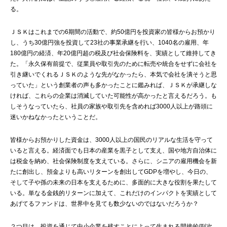
る。
ＪＳＫはこれまでの6期間の活動で、約50億円を投資家の皆様からお預かり
し、うち30億円強を投資して23社の事業承継を行い、1040名の雇用、年
180億円の経済、年20億円超の税及び社会保険料を、実績として維持してき
た。「永久保有前提で、従業員や取引先のために転売や統合をせずに会社を
引き継いでくれるＪＳＫのような先がなかったら、本気で会社を潰そうと思
っていた」という創業者の声も多かったことに鑑みれば、ＪＳＫが承継しな
ければ、これらの企業は消滅していた可能性が高かったと言えるだろう。も
しそうなっていたら、社員の家族や取引先を含めれば3000人以上が路頭に
迷いかねなかったということだ。
皆様からお預かりした資金は、3000人以上の国民のリアルな生活を守って
いると言える。経済面でも日本の産業を黒子として支え、国や地方自治体に
は税金を納め、社会保険制度を支えている。さらに、シニアの雇用機会を新
たに創出し、預金よりも高いリターンを創出してGDPを増やし、今日の、
そして子や孫の未来の日本を支えるために、多面的に大きな役割を果たして
いる。単なる金銭的リターンに加えて、これだけのインパクトを実績として
あげてるファンドは、世界中を見ても数少ないのではないだろうか？
２つ目は、投資を通じて中小企業を残すことによって生まれる間接的/副次