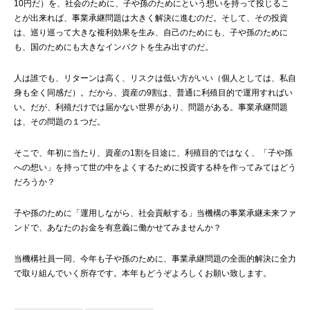
10円だ）を、社会のために、子や孫のためにという想いを持って投じるこ
とが出来れば、事業承継問題は大きく解決に進むのだ。そして、その投資
は、巡り巡って大きな複利効果を生み、自己のためにも、子や孫のために
も、国のためにも大きなインパクトを生み出すのだ。
人は誰でも、リターンは高く、リスクは低い方がいい（個人としては、私自
身も全く同感だ）。だから、資産の9割は、普通に利殖目的で運用すればい
い。だが、利殖だけでは届かない世界があり、問題がある。事業承継問題
は、その問題の１つだ。
そこで、年初に当たり、資産の1割を目途に、利殖目的ではなく、「子や孫
への想い」を持って世の中をよくするために投資する枠を作ってみてはどう
だろうか？
子や孫のために「運用しながら、社会貢献する」当機構の事業承継未来ファ
ンドで、あなたのお金を有意義に働かせてみませんか？
当機構社員一同、今年も子や孫のために、事業承継問題の全面的解決に全力
で取り組んでいく所存です。本年もどうぞよろしくお願い致します。