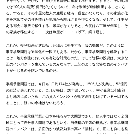
るを得ない。だから、仕事がある都会に家族で移住する。すると、その地域
では100人の消費1億円がなくなるので、次は米屋が連鎖倒産することにな
る。すると、その米屋の数人の雇用と経済、税金がなくなり、その家族が仕
事を求めてその住み慣れた地域から離れざるを得なくなる。そして、仕事が
ある都会に家族で移住する。米屋がなくなると、今度は八百屋が倒産し、そ
の家族が移住する・・・次は魚屋が・・・（以下、繰り返し）
これが、複利効果が逆回転した場合に発生する、負の効果だ。このように、
事業承継問題は過疎化の一因でもある。だから、事業承継問題を解決するこ
とは、地方創生においても有効な対策なのだ。そして皆様の投資は、大きな
正のインパクトを生んでいるのみならず、上記のような悲惨な負のインパク
トが生じるのを防いでいるのだ。
事業承継問題では、今日も1日約174社が廃業し、1506人が失業し、52億円
の経済が失われている。これが毎日、20年続いていく。中小企業は都市部
より地方に多いため、この負のインパクトが地方創生を妨げている一因であ
ることに、疑いの余地はないだろう。
これが、事業承継問題が日本を揺るがす大問題であり、他人事ではなく全国
民にとって自分事の問題であるという、当機構の主張の根拠だ。事業承継問
題のインパクトは、多面的かつ波及効果の高い「複利」で、正にも負にも発