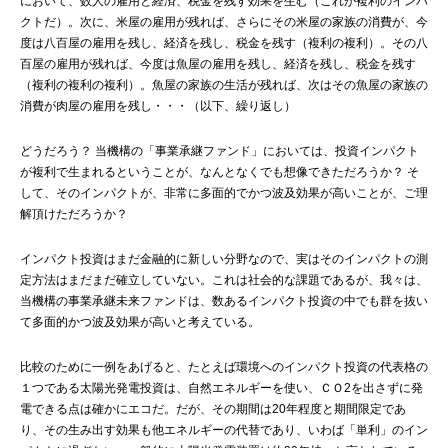
において、数人の雇用と経済、税金を残す効果を生む（これが複利のインパ
クトだ）。次に、米屋の雇用が残れば、さらにその米屋の家族の消費が、今
度は八百屋の雇用を残し、経済を残し、税金を残す（複利の複利）。その八
百屋の雇用が残れば、今度は魚屋の雇用を残し、経済を残し、税金を残す
（複利の複利の複利）。魚屋の家族の生活が残れば、次はその魚屋の家族の
消費が肉屋の雇用を残し・・・（以下、繰り返し）
どうだろう？ 当機構の「事業承継ファンド」においては、投資インパクト
が複利で生まれるということが、なんとなくでも想像できただろうか？ そ
して、そのインパクトが、非常に多面的でかつ波及効果が高いことが、ご理
解頂けただろうか？
インパクト投資はまだ金融的に新しい分野なので、実はそのインパクトの測
定方法はまだまだ確立していない。これは社会的な課題であるが、我々は、
当機構の事業承継未来ファンドは、数あるインパクト投資の中でも群を抜い
て多面的かつ波及効果が高いと考えている。
比較のために一例をあげると、たとえば環境へのインパクト投資の代表格の
１つである太陽光発電投資は、自然エネルギーを使い、ＣＯ2を出さずに発
電できる点は確かにエコだ。だが、その期間は20年程度と期間限定であ
り、その生み出す効果も他エネルギーの代替であり、いわば「単利」のイン