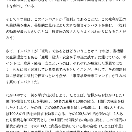
トを創出している。
そして３つ目は、このインパクトが「複利」であることだ。この複利が正の
相乗効果を生み、長期的に見ればより大きな投資インパクトを生む。（複利
の効果が最も大きいことは、投資家の皆さんならよくおわかりになることだ
ろう）
さて、インパクトが「複利」であるとはどういうことか？ それは、当機構
の企業理念でもある「雇用・経済・安全を子や孫に残す」に通じている。ポ
イントは、雇用・経済・安全というのは、それぞれが独立した課題ではな
く、相互に深く関連している課題であるということだ。そして、その問題解
決に効果的に複利で役立つという点が、「事業承継未来ファンド」が生み出
す真のインパクトだ。
わかりやすく、例を挙げて説明しよう。たとえば、皆様からお預かりした1
億円を投資して1社を承継し、50名の雇用と10億の経済、1億円の税金を残
したとしよう。その時、この50名の雇用を残した効果は、1世帯2人とすれ
ば100人の生活を維持する効果になる。その100人の生活が残れば、1人あ
たり消費を年100万円として年1億円の消費がその地域に残る。この1億円の
消費が残れば、その100人に商品を提供している別の会社（たとえば米屋）