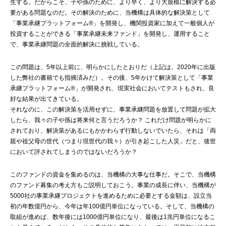
生する。だからこそ、子や孫のために、より早く、より大規模に解決する必
要がある問題なのだ。その解決のために、当機構は具体的な解決策として
「事業承継プラットフォーム®」を開発し、機関投資家に加えて一般個人が
投資することができる「事業承継未来ファンド」を開発し、運用すること
で、事業承継問題の全面的解決に挑戦している。
この問題は、5年以上前に、明らかにしたとおりだ（上記は、2020年に出版
した弊社の書籍でも指摘済みだ）。その後、5年かけて解決策として「事業
承継プラットフォーム®」が開発され、現実社会においてテストもされ、良
好な結果が出てきている。
それなのに、この解決策を活用せずに、事業承継問題を放置して問題が拡大
したら、我々の子や孫は将来何と言うだろうか？ これだけ問題が明らかに
されており、解決策があるにもかかわらず行動しないでいたら、それは「両
親や祖父母の世代（つまり現世代の我々）が引き起こした人災」だと、後世
において評されてしまうのではないだろうか？
このファンドの資金を集めるのは、当機構の大事な仕事だ。そこで、当機構
のファンド募集の考え方もご説明しておこう。事業の成長に伴い、当機構が
5000社の事業承継プロジェクトを進めるために必要とする金額は、設立当
初の年数億円から、今年は年100億円単位になっている。そして、当機構の
取組が進めば、数年後には1000億円単位になり、最後は1兆円単位になるこ