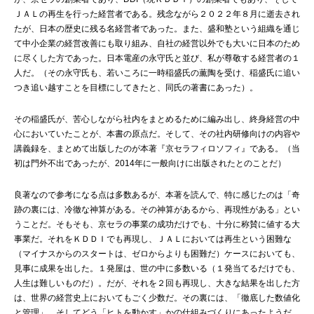
ＪＡＬの再生を行った経営者である。残念ながら２０２２年８月に逝去され
たが、日本の歴史に残る名経営者であった。また、盛和塾という組織を通じ
て中小企業の経営改善にも取り組み、自社の経営以外でも大いに日本のため
に尽くした方であった。日本電産の永守氏と並び、私が尊敬する経営者の１
人だ。（その永守氏も、若いころに一時稲盛氏の薫陶を受け、稲盛氏に追い
つき追い越すことを目標にしてきたと、同氏の著書にあった）。
その稲盛氏が、苦心しながら社内をまとめるために編み出し、終身経営の中
心においていたことが、本書の原点だ。そして、その社内研修向けの内容や
講義録を、まとめて出版したのが本著『京セラフィロソフィ』である。（当
初は門外不出であったが、2014年に一般向けに出版されたとのことだ）
良著なので参考になる点は多数あるが、本著を読んで、特に感じたのは「奇
跡の裏には、冷徹な神算がある。その神算があるから、再現性がある」とい
うことだ。そもそも、京セラの事業の成功だけでも、十分に称賛に値する大
事業だ。それをＫＤＤＩでも再現し、ＪＡＬにおいては再生という困難な
（マイナスからのスタートは、ゼロからよりも困難だ）ケースにおいても、
見事に成果を出した。１発屋は、世の中に多数いる（１発当てるだけでも、
人生は難しいものだ）。だが、それを２回も再現し、大きな結果を出した方
は、世界の経営史上においてもごく少数だ。その裏には、「徹底した数値化
と管理」、そしてどう「ヒトを動かす」かの仕組みづくりにあったようだ。