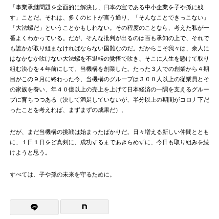
「事業承継問題を全面的に解決し、日本の宝である中小企業を子や孫に残
す」ことだ。それは、多くのヒトが言う通り、「そんなことできっこない」
「大法螺だ」ということかもしれない。その程度のことなら、考えた私が一
番よくわかっている。だが、そんな批判が出るのは百も承知の上で、それで
も誰かが取り組まなければならない国難なのだ。だからこそ我々は、余人に
はなかなか吹けない大法螺を不退転の覚悟で吹き、そこに人生を懸けて取り
組む決心を４年前にして、当機構を創業した。たった３人での創業から４期
目がこの９月に終わった今、当機構のグループは３００人以上の従業員とそ
の家族を養い、年４０億以上の売上を上げて日本経済の一隅を支えるグルー
プに育ちつつある（決して満足していないが、半分以上の期間がコロナ下だ
ったことを考えれば、まずまずの成果だ）。
だが、まだ当機構の挑戦は始まったばかりだ。日々増える新しい仲間ととも
に、１日１日をど真剣に、成功するまであきらめずに、今日も取り組みを続
けようと思う。
すべては、子や孫の未来を守るために。