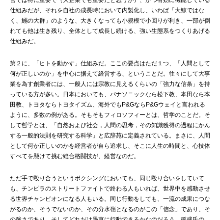
営では特に重要で（大企業でも重要だと思うが）、かつ有効に機能している
仕組みだが、それを自社の成長時において内製化し、いわば「大鯨ではな
く、鰯の大群」のような、大きくなっても小規模で小回りが利き、一部が倒
れても他は生き残り、全体として成長し続ける、強い生態系をつくりあげる
仕組みだ。
第２に、「ヒトを動かす」仕組みだ。ここの要点はただ１つ、「人間として
何が正しいのか」を中心に据えて経営する、ということだ。往々にして大事
業を為す創業者には、一般人には宗教に見えるくらいの「強力な信条」を持
っている方が多い。日本においても、パナソニックなら松下教、本田なら本
田教、トヨタならトヨタイズム、海外でもP&GならP&Gウェイと言われる
ように、多数の例がある。そもそもフィロソフィーとは、哲学のことだ。そ
して哲学とは、「自然および社会，人間の思考，その知識獲得の過程にかん
する一般的法則を研究する科学」と広辞苑に定義されている。まさに、人間
として何か正しいのかを経営者が自ら追求し、そこに人生の時間と、心技体
すべてを懸けて挑む総合格闘技が、経営なのだ。
ただ手で殴り合うというボクシングにおいても、同じ殴り合いをしていて
も、チンピラのストリートファイトで終わる人もいれば、世界中を感動させ
る世界チャンピオンになる人もいる。同じ行動をしても、一流の成果につな
がるのか、そうでないのか、その分水嶺となるのがこの「信念」であり、そ
の強さであり、そしてどれだけ愚直に行動できるかなのだろう。稲盛氏の