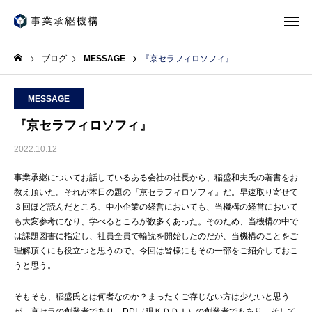
ブログ
MESSAGE
『京セラフィロソフィ』
MESSAGE
『京セラフィロソフィ』
2022.10.12
事業承継についてお話しているある会社の社長から、稲盛和夫氏の著書をお
教え頂いた。それが本日の題の『京セラフィロソフィ』だ。早速取り寄せて
３回ほど読んだところ、中小企業の経営においても、当機構の経営において
も大変参考になり、学べるところが数多くあった。そのため、当機構の中で
は課題図書に指定し、社員全員で輪読を開始したのだが、当機構のことをご
理解頂くにも役立つと思うので、今回は皆様にもその一部をご紹介しておこ
うと思う。
そもそも、稲盛氏とは何者なのか？まったくご存じない方は少ないと思う
が、京セラの創業者であり、DDI（現ＫＤＤＩ）の創業者でもあり、そして