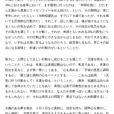
JALにおける改革において、まず最初に行ったのは、「幹部社員に、ひたす
ら正面から愚直にフィロソフィーを伝え続けた」という。その期間は、実に
半年にわたったらしい（当時稲盛氏は、すでに７８歳であったが、それを除
いても圧倒的な行動力だ）。それこそ、話した後には、魂が抜けるようにな
るくらいの気を込めて、真剣に伝え続けたという。その信念が気力を生み、
その気力を通じて、ヒトが動く。それが、奇跡ともいわれるJALの再生につ
ながったのだ。その行動は常に小さな点からはじまるが、やがて大きな波に
なり、いずれは大海に至るようなものだろう。経営者たるもの、常にその起
点になる覚悟と、桁違いの行動力がいるということだ。
第３に、人間として正しい行動をし続けることを通じて、「天運を得る」と
いうことだ（これは、本著には直接記載はないので、私見である）。本著の
目次を見ると、まず第一章にこうある。「心を高める」「宇宙の意思と調和
する心」「愛と誠と調和の心をベースとする」・・・これらは結局、「（天
意に叶う行動をして）天運を得る」ということだ。（晩年、稲盛氏は自ら出
家して会得されていたこともあり、表現には若干宗教色があるとみる方もい
るかもしれない。字面だけを見ると、なんだか宗教っぽいと感じる方もいる
かもしれない。が、それは表現上の問題で、要点ではないため割愛する）。
大義のある夢を抱き、１日１日をど真剣に、信念を持ち、闘争心を燃やし、
自ら挑戦し、完璧主義で、成功するまであきらめずに取り組む。それが、社