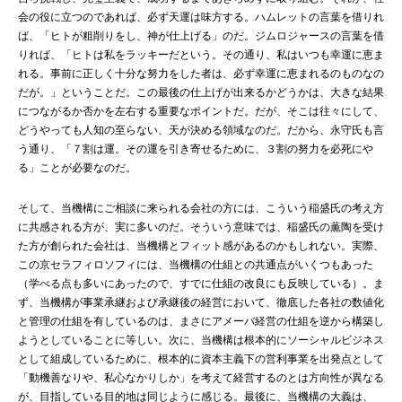
会の役に立つのであれば、必ず天運は味方する。ハムレットの言葉を借りれ
ば、「ヒトが粗削りをし、神が仕上げる」のだ。ジムロジャースの言葉を借
りれば、「ヒトは私をラッキーだという。その通り、私はいつも幸運に恵ま
れる。事前に正しく十分な努力をした者は、必ず幸運に恵まれるのものなの
だが。」ということだ。この最後の仕上げが出来るかどうかは、大きな結果
につながるか否かを左右する重要なポイントだ。だが、そこは往々にして、
どうやっても人知の至らない、天が決める領域なのだ。だから、永守氏も言
う通り、「７割は運。その運を引き寄せるために、３割の努力を必死にや
る」ことが必要なのだ。
そして、当機構にご相談に来られる会社の方には、こういう稲盛氏の考え方
に共感される方が、実に多いのだ。そういう意味では、稲盛氏の薫陶を受け
た方が創られた会社は、当機構とフィット感があるのかもしれない。実際、
この京セラフィロソフィには、当機構の仕組との共通点がいくつもあった
（学べる点も多いにあったので、すでに仕組の改良にも反映している）。ま
ず、当機構が事業承継および承継後の経営において、徹底した各社の数値化
と管理の仕組を有しているのは、まさにアメーバ経営の仕組を逆から構築し
ようとしていることに等しい。次に、当機構は根本的にソーシャルビジネス
として組成しているために、根本的に資本主義下の営利事業を出発点として
「動機善なりや、私心なかりしか」を考えて経営するのとは方向性が異なる
が、目指している目的地は同じように感じる。最後に、当機構の大義は、