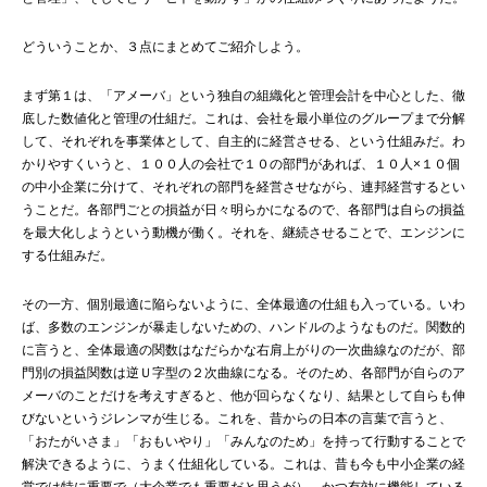
どういうことか、３点にまとめてご紹介しよう。
まず第１は、「アメーバ」という独自の組織化と管理会計を中心とした、徹
底した数値化と管理の仕組だ。これは、会社を最小単位のグループまで分解
して、それぞれを事業体として、自主的に経営させる、という仕組みだ。わ
かりやすくいうと、１００人の会社で１０の部門があれば、１０人×１０個
の中小企業に分けて、それぞれの部門を経営させながら、連邦経営するとい
うことだ。各部門ごとの損益が日々明らかになるので、各部門は自らの損益
を最大化しようという動機が働く。それを、継続させることで、エンジンに
する仕組みだ。
その一方、個別最適に陥らないように、全体最適の仕組も入っている。いわ
ば、多数のエンジンが暴走しないための、ハンドルのようなものだ。関数的
に言うと、全体最適の関数はなだらかな右肩上がりの一次曲線なのだが、部
門別の損益関数は逆Ｕ字型の２次曲線になる。そのため、各部門が自らのア
メーバのことだけを考えすぎると、他が回らなくなり、結果として自らも伸
びないというジレンマが生じる。これを、昔からの日本の言葉で言うと、
「おたがいさま」「おもいやり」「みんなのため」を持って行動することで
解決できるように、うまく仕組化している。これは、昔も今も中小企業の経