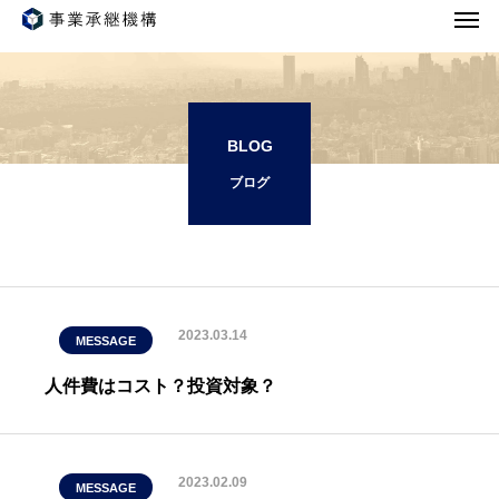
M
E
S
S
A
G
E
BLOG
ブログ
2023.03.14
MESSAGE
人件費はコスト？投資対象？
2023.02.09
MESSAGE