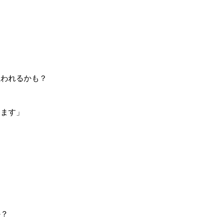
買われるかも？
ます」
か？